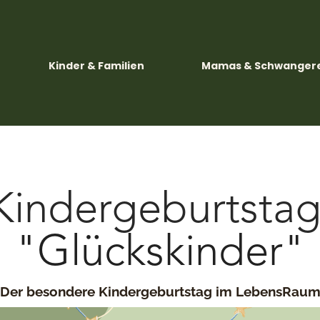
Kinder & Familien
Mamas & Schwanger
Kindergeburtsta
"Glückskinder"
Der besondere Kindergeburtstag im LebensRau