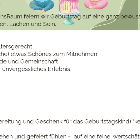
.
nsRaum feiern wir Geburtstag auf eine ganz bewus
en, Lachen und Sein.
altersgerecht
rache) etwas Schönes zum Mitnehmen
eide und Gemeinschaft
n unvergessliches Erlebnis
rbereitung und Geschenk für das Geburtstagskind) *k
ehen und gefeiert fühlen - auf eine feine, wertschä